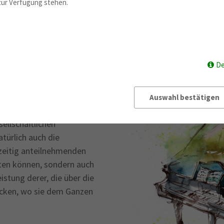
 zur Verfügung stehen.
De
roup für Bildung und
erkulturelle
en in einer globalisierten
Auswahl bestätigen
n, damit sie ihr Leben
ellschaftlichen
türlich auch die
hzeitig anteilnehmenden
sten können, sondern auch
eistung derer, die über die
acken, wo sie dem Ganzen