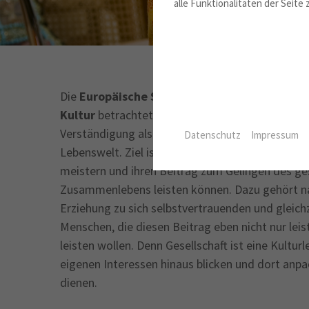
alle Funktionalitäten der Seite
Die
Europäische Stiftung der Rahn Dittrich G
Kultur
betrachtet Bildung, Kunst, Kultur und int
Verständigung als wichtige gesellschaftliche Säul
Datenschutz
Impressum
Lebenswelt. Ziel ist es, Menschen stark zu mache
meistern und ihren Beitrag zum Gelingen des ges
Zusammenlebens leisten können. Dazu gehört na
Erziehung zu sich selbstvertrauenden und gleic
Menschen, die diesen Beitrag eben nicht nur lei
leisten wollen. Denn Gesellschaft ist eine Kulturl
eigenen Interessen hinaus blicken und dort anp
dienen.