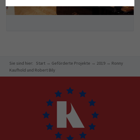
Sie sind hier:
Start
→
Geförderte Projekte
→
2019
→
Ronny
Kaufhold und Robert Bily