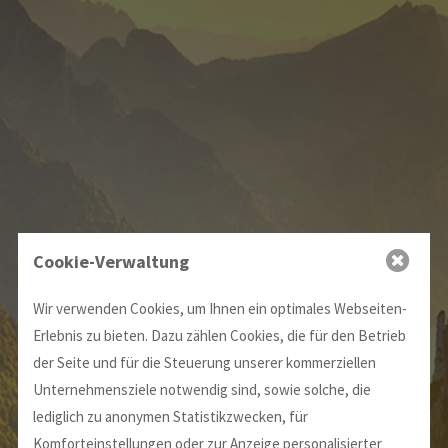
Cookie-Verwaltung
Wir verwenden Cookies, um Ihnen ein optimales Webseiten-
Erlebnis zu bieten. Dazu zählen Cookies, die für den Betrieb
der Seite und für die Steuerung unserer kommerziellen
Unternehmensziele notwendig sind, sowie solche, die
RAHN EDUCATION
lediglich zu anonymen Statistikzwecken, für
Komforteinstellungen oder zur Anzeige personalisierter