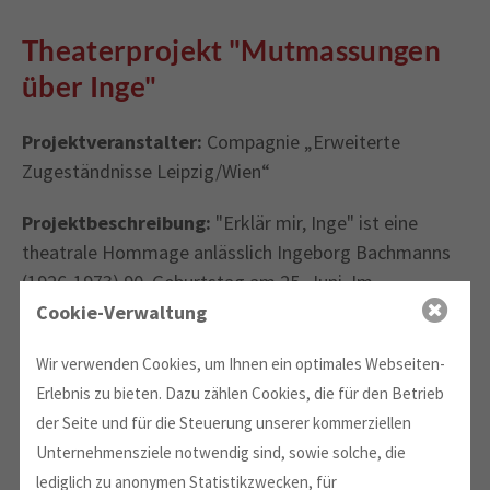
Theaterprojekt "Mutmassungen
über Inge"
Projektveranstalter:
Compagnie „Erweiterte
Zugeständnisse Leipzig/Wien“
Projektbeschreibung:
"Erklär mir, Inge" ist eine
theatrale Hommage anlässlich Ingeborg Bachmanns
(1926-1973) 90. Geburtstag am 25. Juni. Im
Mittelpunkt steht das Leben der österreichischen
Cookie-Verwaltung
Dichterin.
Wir verwenden Cookies, um Ihnen ein optimales Webseiten-
Die Preisverleihung dieses Jahr fand am 05.03.2016 im
Erlebnis zu bieten. Dazu zählen Cookies, die für den Betrieb
Schauspiel Leipzig statt, die Preisträgerin war Monika
der Seite und für die Steuerung unserer kommerziellen
Ginsterdorfer.
Unternehmensziele notwendig sind, sowie solche, die
lediglich zu anonymen Statistikzwecken, für