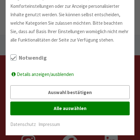
Förderung:
Die Produktion wurde mit einer Summe
Komforteinstellungen oder zur Anzeige personalisierter
von 750,00 €
unterstützt
Inhalte genutzt werden. Sie können selbst entscheiden,
welche Kategorien Sie zulassen möchten. Bitte beachten
Sie, dass auf Basis Ihrer Einstellungen womöglich nicht mehr
alle Funktionalitäten der Seite zur Verfügung stehen.
Sie sind hier:
Start
→
Geförderte Projekte
→
2016
→
Theaterprojekt "Mutmassungen über Inge"
Notwendig
Details anzeigen/ausblenden
Auswahl bestätigen
Alle auswählen
Datenschutz
Impressum