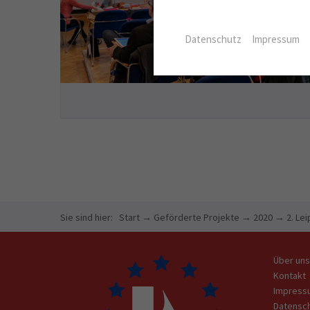
Datenschutz
Impressum
Sie sind hier:
Start
→
Geförderte Projekte
→
2020
→
2. Le
Über uns
Kontakt
Impress
Datensc