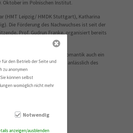
 Oktober im Polnischen Institut.
ar (HMT Leipzig/ HMDK Stuttgart), Katharina
ig). Die Förderung des Nachwuchses ist seit der
tzende, Prof. Gudrun Franke, organisiert bereits
nd Jugendliche.
r engsten Zeitgenossen der Romantik auch ein
 für den Betrieb der Seite und
s 18. Oktober) und wurde 2019 anlässlich des
ich zu anonymen
 Sie können selbst
ellungen womöglich nicht mehr
Notwendig
tails anzeigen/ausblenden