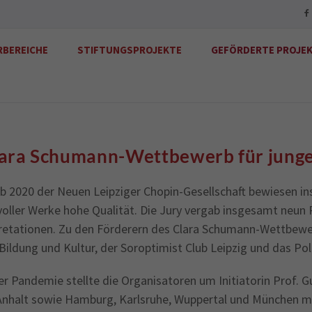
RBEREICHE
STIFTUNGSPROJEKTE
GEFÖRDERTE PROJE
Clara Schumann-Wettbewerb für junge
 2020 der Neuen Leipziger Chopin-Gesellschaft bewiesen in
voller Werke hohe Qualität. Die Jury vergab insgesamt neun 
retationen. Zu den Förderern des Clara Schumann-Wettbewer
Bildung und Kultur, der Soroptimist Club Leipzig und das Polnis
r Pandemie stellte die Organisatoren um Initiatorin Prof.
nhalt sowie Hamburg, Karlsruhe, Wuppertal und München mus