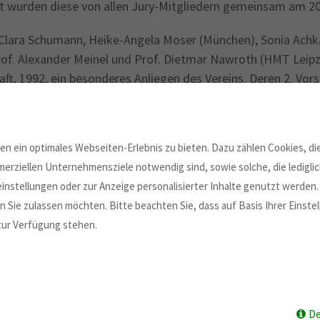
 wurden diese von allen Jury-Mitgliedern gemeinsam am 20.
n Clara Schumann, Heike-Angela Moser (München), Sonia Achk
rof. Alexander Meinel und Prof. Dietmar Nawroth (HMT Leipz
t, 1992, ein besonderes Anliegen des Vereins. Deren 2. Vorsi
ahren die Klavier- und Kammermusikwerkstatt für Schüler u
 einem Originalwerk von Clara Schumann oder einem ihre
n ein optimales Webseiten-Erlebnis zu bieten. Dazu zählen Cookies, die
humann-Wettbewerb ist Teil der Leipziger Chopin-Tage (15. bi
erziellen Unternehmensziele notwendig sind, sowie solche, die ledigl
Festjahres CLARA19 ins Leben gerufen.
instellungen oder zur Anzeige personalisierter Inhalte genutzt werden.
 Sie zulassen möchten. Bitte beachten Sie, dass auf Basis Ihrer Einst
 zur Verfügung stehen.
De