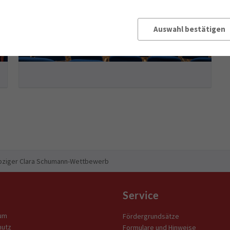
Auswahl bestätigen
ipziger Clara Schumann-Wettbewerb
Service
um
Fördergrundsätze
hutz
Formulare und Hinweise