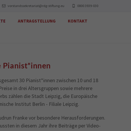
vorstandssekretariat@rdg-stiftung.eu
0800 3939-030
KTE
ANTRAGSTELLUNG
KONTAKT
 Pianist*innen
sgesamt 30 Pianist*innen zwischen 10 und 18
Preise in drei Altersgruppen sowie mehrere
bs zählen die Stadt Leipzig, die Europäische
che Institut Berlin - Filiale Leipzig.
 Gudrun Franke vor besondere Herausforderungen.
sten in diesem Jahr ihre Beiträge per Video-