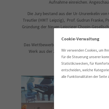
Aufnahme einreichen. Angeschaut
Die Jury bestand aus der Ur-Ururenkelin vo
Treutler (HMT Leipzig), Prof. Gudrun Franke, P
Gründung der Neuen Leipziger Chopin-Gesellschaf
seit über 20 J
Cookie-Verwaltung
Das Wettbewerbsprogramm 2020 umfasste neben
Wir verwenden Cookies, um Ihne
Werk aus der Zeit der Klassik. Der Clara Sc
für die Steuerung unserer komm
Statistikzwecken, für Komforte
entscheiden, welche Kategorien
alle Funktionalitäten der Seite