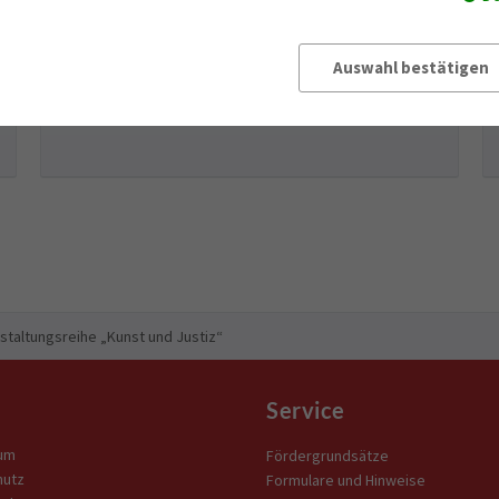
Auswahl bestätigen
staltungsreihe „Kunst und Justiz“
Service
um
Fördergrundsätze
hutz
Formulare und Hinweise