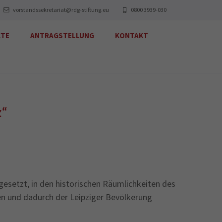
vorstandssekretariat@rdg-stiftung.eu
0800 3939-030
KTE
ANTRAGSTELLUNG
KONTAKT
z“
gesetzt, in den historischen Räumlichkeiten des
n und dadurch der Leipziger Bevölkerung