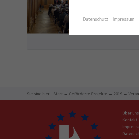
Datenschutz
Impressum
Sie sind hier:
Start
→
Geförderte Projekte
→
2019
→
Veran
Über uns
Kontakt
Impress
Datensc