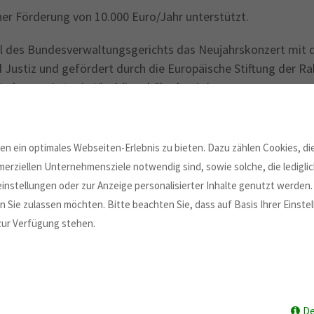
ner Förderung von 10.000 Euro/Jahr unterstützt.
al des Bundesverwaltungsgerichts das Neujahrskonzert mit
Justiz und gefördert durch die Europäische Stiftung der Rah
erke von Antonio Vivaldi und Charles Avison.
Spiel­freude und Vir­tu­osität neues Leben ein, Klas­sik­ern, die
i waren alle­samt musikalis­che Avant­gardis­ten, exper­i­men­
n ein optimales Webseiten-Erlebnis zu bieten. Dazu zählen Cookies, die
er­schaffte uns im Juni 2019 einen Hauch Ahnung davon.
erziellen Unternehmensziele notwendig sind, sowie solche, die ledigl
instellungen oder zur Anzeige personalisierter Inhalte genutzt werden.
 Sie zulassen möchten. Bitte beachten Sie, dass auf Basis Ihrer Einst
 zur Verfügung stehen.
De