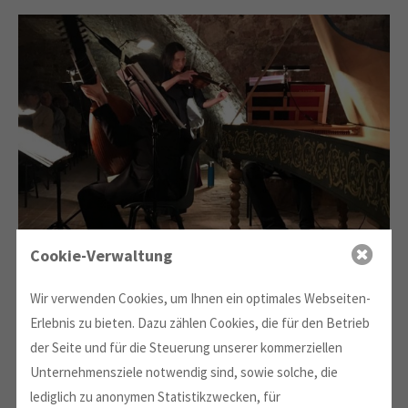
Cookie-Verwaltung
Wir verwenden Cookies, um Ihnen ein optimales Webseiten-
Am 14. April 2018 fand ein Konzert der Reihe "Musik +
Architktur" in den Kasematten der Pleißenburg statt. Es
Erlebnis zu bieten. Dazu zählen Cookies, die für den Betrieb
wurden unter anderem Werke von Händel, Bach und
der Seite und für die Steuerung unserer kommerziellen
Telemann präsentiert. Der Denkmalpfleger Thomas Noack
Unternehmensziele notwendig sind, sowie solche, die
sprach zur Architektur und Geschichte der Pleißenburg.
lediglich zu anonymen Statistikzwecken, für