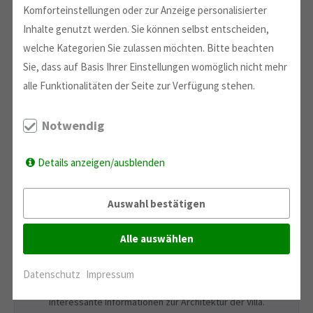
Komforteinstellungen oder zur Anzeige personalisierter
Inhalte genutzt werden. Sie können selbst entscheiden,
welche Kategorien Sie zulassen möchten. Bitte beachten
Sie, dass auf Basis Ihrer Einstellungen womöglich nicht mehr
alle Funktionalitäten der Seite zur Verfügung stehen.
Notwendig
Details anzeigen/ausblenden
Auswahl bestätigen
Alle auswählen
Am Sonntag, 7. Oktober 2018 fand im Parkschloss Grünau
das letzte Konzert der Reihe "Musik und Architektur" statt.
Das Quartett Berlin - Tokyo spielte Werke von Mozart und
Datenschutz
Impressum
Mendelssohn Bartholdy. Dr. Wolfgang Hoquel gab dazu
interessante Informationen zur Architektur der Villa.