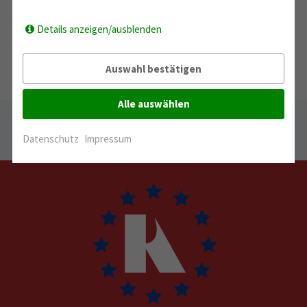
Details anzeigen/ausblenden
Auswahl bestätigen
Alle auswählen
Sie sind hier:
Start
→
Geförderte Projekte
→
2016
→
Förderung der Vergabe des Caroline-Neuber Preises durch die
Datenschutz
Impressum
Stadt Leipzig