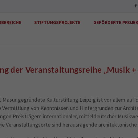
RBEREICHE
STIFTUNGSPROJEKTE
GEFÖRDERTE PROJE
g der Veranstaltungsreihe „Musik +
t Masur gegründete Kulturstiftung Leipzig ist vor allem au
 Vermittlung von Kenntnissen und Hintergründen zur Architek
r jungen Preisträgern internationaler, mitteldeutscher Musi
. Die Veranstaltungsorte sind herausragende architektonisc