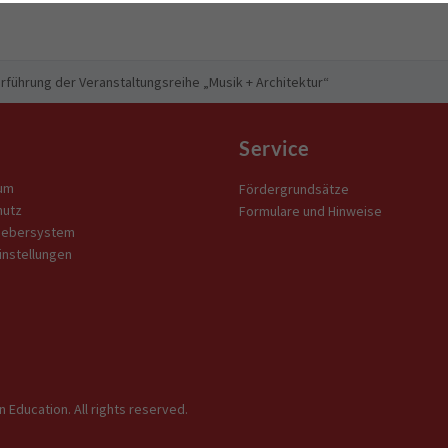
rführung der Veranstaltungsreihe „Musik + Architektur“
Service
um
Fördergrundsätze
hutz
Formulare und Hinweise
gebersystem
instellungen
 Education. All rights reserved.