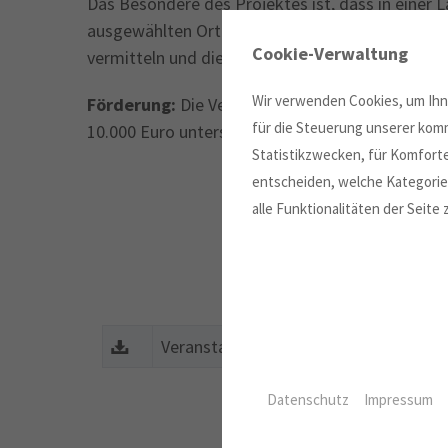
Das Besondere des Projektes ist, dass in einer 
ausgewählten Orte nahe bringen. Es geht also n
Cookie-Verwaltung
vermitteln und die Architektur als Kunst zu ver
Wir verwenden Cookies, um Ihne
Förderung:
Die Veranstaltungsreihe wird mit ei
für die Steuerung unserer komm
10.000 Euro unterstützt.
Statistikzwecken, für Komforte
entscheiden, welche Kategorien
alle Funktionalitäten der Seite
Veranstaltungsflyer (0,13MB)
Datenschutz
Impressum