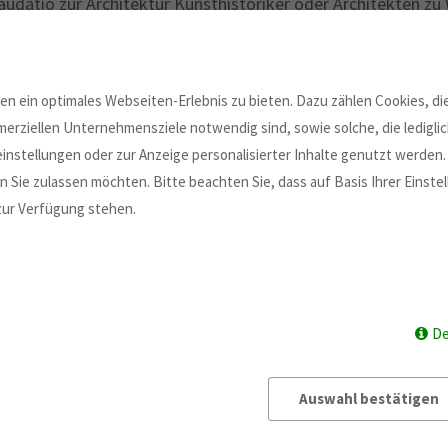
Laudatio zur Architektur Kunsthistoriker oder Architekten z
icht nur um wenig bekannte originelle Aufführungsorte, sond
stehen. Dabei sollen Musik und Architektur als Kunstformen 
n ein optimales Webseiten-Erlebnis zu bieten. Dazu zählen Cookies, die
ner Förderung bis zu
erziellen Unternehmensziele notwendig sind, sowie solche, die ledigl
instellungen oder zur Anzeige personalisierter Inhalte genutzt werden.
 Sie zulassen möchten. Bitte beachten Sie, dass auf Basis Ihrer Einst
 zur Verfügung stehen.
De
Auswahl bestätigen