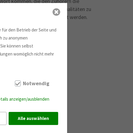
u Wort kommen, die den Zuhörern die
ern darum architektonische Qualitäten zu
durchaus gleichwertig behandelt werden.
 für den Betrieb der Seite und
ich zu anonymen
 Sie können selbst
ellungen womöglich nicht mehr
Notwendig
tails anzeigen/ausblenden
Alle auswählen