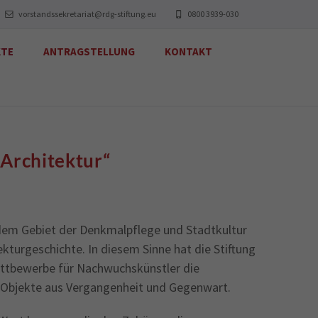
vorstandssekretariat@rdg-stiftung.eu
0800 3939-030
KTE
ANTRAGSTELLUNG
KONTAKT
 Architektur“
f dem Gebiet der Denkmalpflege und Stadtkultur
turgeschichte. In diesem Sinne hat die Stiftung
kwettbewerbe für Nachwuchskünstler die
he Objekte aus Vergangenheit und Gegenwart.