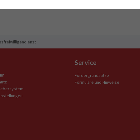
sfreiwilligendienst
Service
um
Fördergrundsätze
hutz
Formulare und Hinweise
gebersystem
instellungen