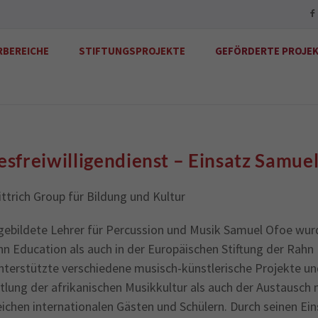
RBEREICHE
STIFTUNGSPROJEKTE
GEFÖRDERTE PROJE
sfreiwilligendienst – Einsatz Samue
ttrich Group für Bildung und Kultur
gebildete Lehrer für Percussion und Musik Samuel Ofoe wur
n Education als auch in der Europäischen Stiftung der Rahn 
terstützte verschiedene musisch-künstlerische Projekte und
tlung der afrikanischen Musikkultur als auch der Austausch 
chen internationalen Gästen und Schülern. Durch seinen Einsa