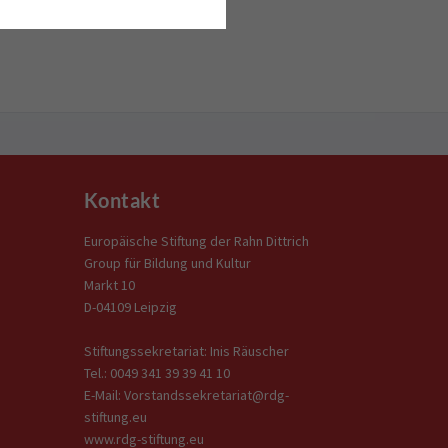
Kontakt
Europäische Stiftung der Rahn Dittrich
Group für Bildung und Kultur
Markt 10
D-04109 Leipzig
Stiftungssekretariat: Inis Räuscher
Tel.: 0049 341 39 39 41 10
E-Mail: Vorstandssekretariat@rdg-
stiftung.eu
www.rdg-stiftung.eu