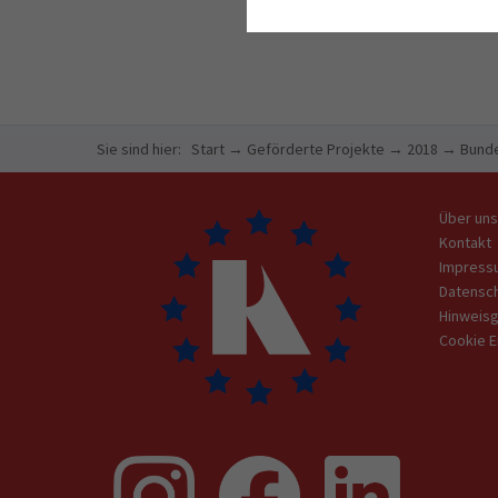
Sie sind hier:
Start
→
Geförderte Projekte
→
2018
→
Bunde
Über uns
Kontakt
Impress
Datensc
Hinweis
Cookie E